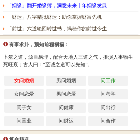
「姻缘」翻开婚缘簿，洞悉未来十年姻缘发展
「财运」八字精批财运：助你掌握财富先机
「前世」六道轮回转世书，揭秘你的前世今生
❂
有事求卦，预知前程祸福：
卜筮之道，源自易理，配合天地人三道之气，推演人事物生
死旺衰；古人曰：“至诚之道可以先知”。
女问婚姻
男问婚姻
问工作
女问恋爱
男问恋爱
问考学
问子女
问健康
问出行
问置业
问财运
问合作
❂
算命精选