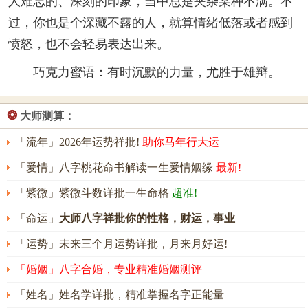
人难忘的、深刻的印象，当中总是夹杂某种不满。不
过，你也是个深藏不露的人，就算情绪低落或者感到
愤怒，也不会轻易表达出来。
巧克力蜜语：有时沉默的力量，尤胜于雄辩。
❂
大师测算：
「流年」2026年运势祥批!
助你马年行大运
「爱情」八字桃花命书解读一生爱情姻缘
最新!
「紫微」紫微斗数详批一生命格
超准!
「命运」
大师八字祥批你的性格，财运，事业
「运势」未来三个月运势详批，月来月好运!
「婚姻」八字合婚，专业精准婚姻测评
「姓名」姓名学详批，精准掌握名字正能量