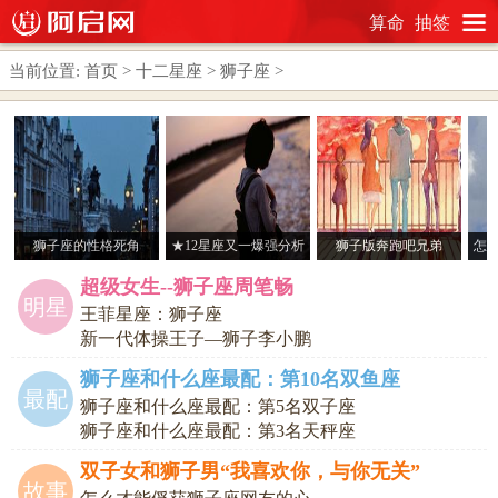
算命
抽签
当前位置:
首页
>
十二星座
>
狮子座
>
狮子座的性格死角
★12星座又一爆强分析
狮子版奔跑吧兄弟
怎
出炉，准到你哭噢！--
超级女生--狮子座周笔畅
NO.8 狮子座。。。
明星
王菲星座：狮子座
新一代体操王子—狮子李小鹏
狮子座和什么座最配：第10名双鱼座
最配
狮子座和什么座最配：第5名双子座
狮子座和什么座最配：第3名天秤座
双子女和狮子男“我喜欢你，与你无关”
故事