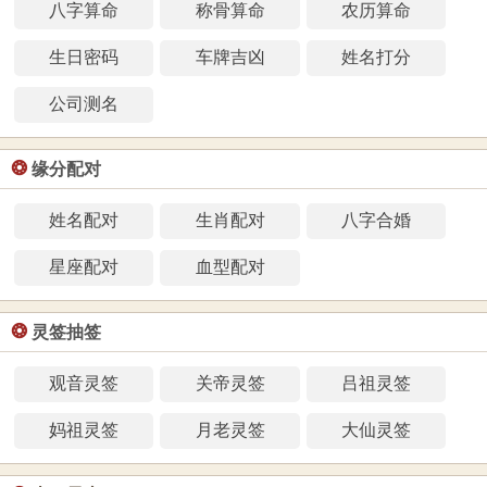
八字算命
称骨算命
农历算命
生日密码
车牌吉凶
姓名打分
公司测名
❂
缘分配对
姓名配对
生肖配对
八字合婚
星座配对
血型配对
❂
灵签抽签
观音灵签
关帝灵签
吕祖灵签
妈祖灵签
月老灵签
大仙灵签