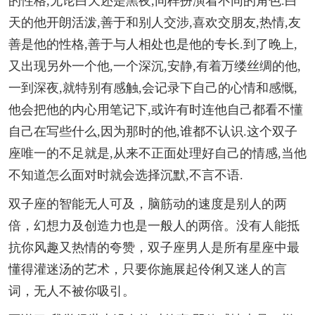
的性格,无论白天还是黑夜,同样扮演着不同的角色.白
天的他开朗活泼,善于和别人交涉,喜欢交朋友,热情,友
善是他的性格,善于与人相处也是他的专长.到了晚上,
又出现另外一个他,一个深沉,安静,有着万缕丝绸的他,
一到深夜,就特别有感触,会记录下自己的心情和感慨,
他会把他的内心用笔记下,或许有时连他自己都看不懂
自己在写些什么,因为那时的他,谁都不认识.这个双子
座唯一的不足就是,从来不正面处理好自己的情感,当他
不知道怎么面对时就会选择沉默,不言不语.
双子座的智能无人可及，脑筋动的速度是别人的两
倍，幻想力及创造力也是一般人的两倍。没有人能抵
抗你风趣又热情的夸赞，双子座男人是所有星座中最
懂得灌迷汤的艺术，只要你施展起伶俐又迷人的言
词，无人不被你吸引。