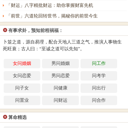
「财运」八字精批财运：助你掌握财富先机
「前世」六道轮回转世书，揭秘你的前世今生
❂
有事求卦，预知前程祸福：
卜筮之道，源自易理，配合天地人三道之气，推演人事物生
死旺衰；古人曰：“至诚之道可以先知”。
女问婚姻
男问婚姻
问工作
女问恋爱
男问恋爱
问考学
问子女
问健康
问出行
问置业
问财运
问合作
❂
算命精选