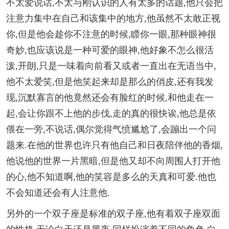
不太爱说话,不太与刚认识的人有太多的话题,他只会把
注意力集中在自己和该集中的地方,他虽然不太敢正视
你,但是他会趁你不注意的时候,瞟你一眼,那种眼神很
奇妙,也应该说是一种可爱的眼神,他好象不怎么很活
泼,开朗,只是一味着向前看又或者一直出在无语当中,
他不太爱笑,但是他笑起来却是那么的俏皮,还有我发
现,沉默寡言的他竟然还会有脸红的时候,和他走在一
起,会让你跟不上他的步伐,走的真的很快诶,他总是依
偎在一旁,不说话,偶尔觉得气愤尴尬了,会蹦出一个问
题来.在他的世界也许只有他自己和日夜陪伴他的香烟,
他说他的世界一片黑暗,但是他又却不向周围人打开他
的心,他不知道啊,他的笑容是多么的天真和可爱.他也
不会知道还会有人注意他.
另外的一个双子座是标准的双子座,他有着双子座双面