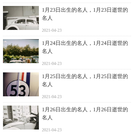
1月23日出生的名人，1月23日逝世的
名人
2021-04-23
1月24日出生的名人，1月24日逝世的
名人
2021-04-23
1月25日出生的名人，1月25日逝世的
名人
2021-04-23
1月26日出生的名人，1月26日逝世的
名人
2021-04-23