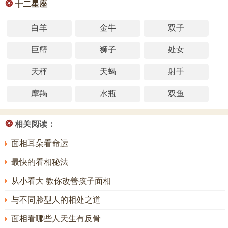
❂
十二星座
白羊
金牛
双子
巨蟹
狮子
处女
天秤
天蝎
射手
摩羯
水瓶
双鱼
❂
相关阅读：
面相耳朵看命运
最快的看相秘法
从小看大 教你改善孩子面相
与不同脸型人的相处之道
面相看哪些人天生有反骨