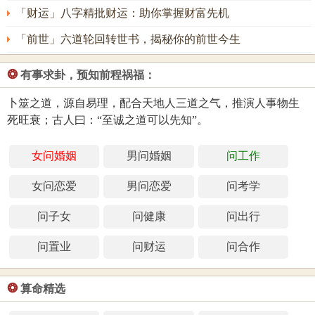
「财运」八字精批财运：助你掌握财富先机
「前世」六道轮回转世书，揭秘你的前世今生
❂
有事求卦，预知前程祸福：
卜筮之道，源自易理，配合天地人三道之气，推演人事物生
死旺衰；古人曰：“至诚之道可以先知”。
女问婚姻
男问婚姻
问工作
女问恋爱
男问恋爱
问考学
问子女
问健康
问出行
问置业
问财运
问合作
❂
算命精选