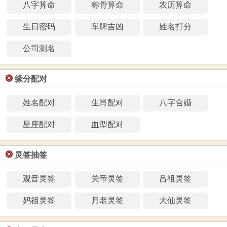
八字算命
称骨算命
农历算命
生日密码
车牌吉凶
姓名打分
公司测名
❂
缘分配对
姓名配对
生肖配对
八字合婚
星座配对
血型配对
❂
灵签抽签
观音灵签
关帝灵签
吕祖灵签
妈祖灵签
月老灵签
大仙灵签