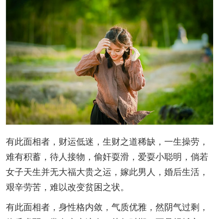
有此面相者，财运低迷，生财之道稀缺，一生操劳，
难有积蓄，待人接物，偷奸耍滑，爱耍小聪明，倘若
女子天生并无大福大贵之运，嫁此男人，婚后生活，
艰辛劳苦，难以改变贫困之状。
有此面相者，身性格内敛，气质优雅，然阴气过剩，