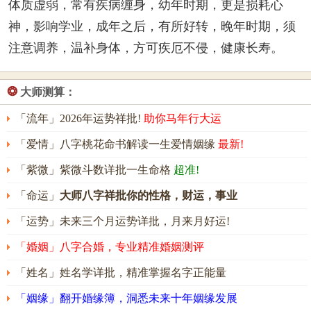
体质虚弱，常有疾病缠身，幼年时期，更是损耗心
神，影响学业，成年之后，有所好转，晚年时期，须
注意调养，温补身体，方可疾厄不侵，健康长寿。
❂
大师测算：
「流年」2026年运势祥批!
助你马年行大运
「爱情」八字桃花命书解读一生爱情姻缘
最新!
「紫微」紫微斗数详批一生命格
超准!
「命运」
大师八字祥批你的性格，财运，事业
「运势」未来三个月运势详批，月来月好运!
「婚姻」八字合婚，专业精准婚姻测评
「姓名」姓名学详批，精准掌握名字正能量
「姻缘」翻开婚缘簿，洞悉未来十年姻缘发展